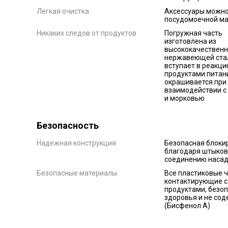
Легкая очистка
Аксессуары можно
посудомоечной м
Никаких следов от продуктов
Погружная часть
изготовлена из
высококачественн
нержавеющей стал
вступает в реакци
продуктами питани
окрашивается при
взаимодействии с
и морковью
Безопасность
Надежная конструкция
Безопасная блоки
благодаря штыко
соединению насад
Безопасные материалы
Все пластиковые ч
контактирующие с
продуктами, безо
здоровья и не со
(Бисфенол А)