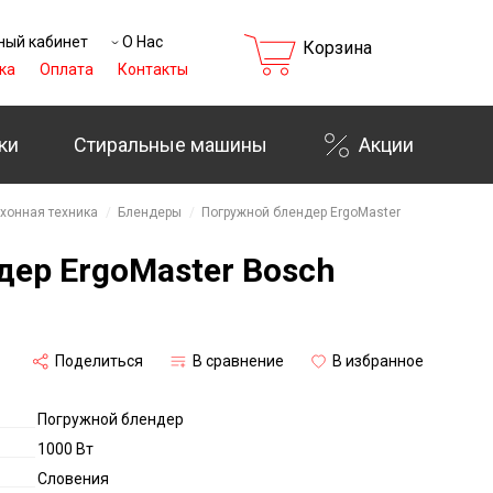
ный кабинет
О Нас
Корзина
ка
Оплата
Контакты
ки
Стиральные машины
Акции
хонная техника
Блендеры
Погружной блендер ErgoMaster
ер ErgoMaster Bosch
Поделиться
В сравнение
В избранное
Погружной блендер
1000 Вт
Словения