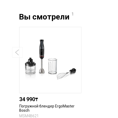
1
Вы смотрели
34 990
₸
Погружной блендер ErgoMaster
Bosch
MSM4B621