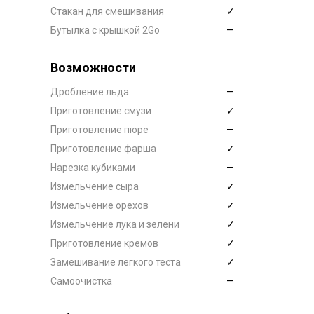
Стакан для смешивания
✓
Бутылка с крышкой 2Go
—
Возможности
Дробление льда
—
Приготовление смузи
✓
Приготовление пюре
—
Приготовление фарша
✓
Нарезка кубиками
—
Измельчение сыра
✓
Измельчение орехов
✓
Измельчение лука и зелени
✓
Приготовление кремов
✓
Замешивание легкого теста
✓
Самоочистка
—