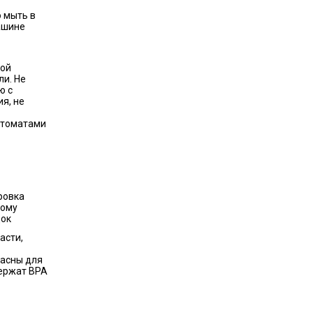
 мыть в
ашине
ой
и. Не
ю с
я, не
 томатами
ровка
вому
ок
асти,
пасны для
держат BPA