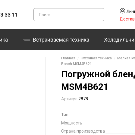
Лич
3 33 11
Достав
ика
Встраиваемая техника
Холодильни
Главная
Кухонная техника
Мелкая ку
Bosch MSM4B621
Погружной бленд
MSM4B621
Артикул
2878
Тип
Мощность
Страна производства