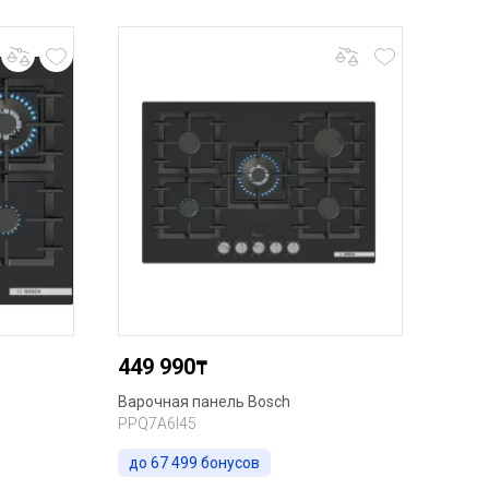
449 990
₸
Варочная панель Bosch
PPQ7A6I45
до
67 499
бонусов