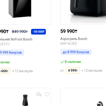
59 990
990
₸
₸
849 990
-50 000
₸
₸
Аэрогриль Bosch
льник NoFrost Bosch
MAF462B0
LB31U
до
8 999
бонусов
9 999
бонусов
В наличии
аличии
от
4 999
× 12 месяцев
6 666
× 12 месяцев
₸
₸