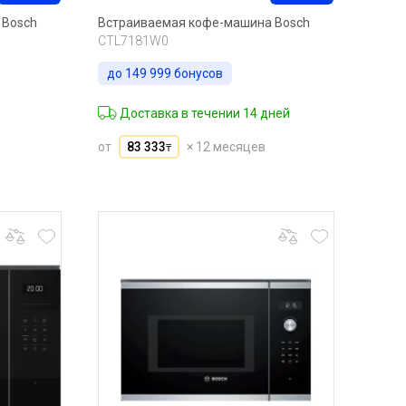
 Bosch
Встраиваемая кофе-машина Bosch
CTL7181W0
до
149 999
бонусов
Доставка в течении 14 дней
от
83 333
× 12 месяцев
₸