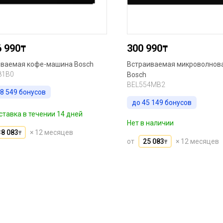
6 990
300 990
₸
₸
иваемая кофе-машина Bosch
Встраиваемая микроволнов
81B0
Bosch
BEL554MB2
8 549
бонусов
до
45 149
бонусов
тавка в течении 14 дней
Нет в наличии
38 083
× 12 месяцев
₸
от
25 083
× 12 месяцев
₸