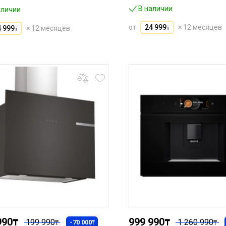
В наличии
аличии
от
24 999
× 12 месяцев
4 999
× 12 месяцев
₸
₸
990
999 990
₸
199 990
₸
1 260 990
-70 000
₸
₸
₸