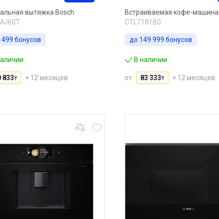
альная вытяжка Bosch
Встраиваемая кофе-машина
AJ60T
CTL7181B0
 499
бонусов
до
149 999
бонусов
наличии
В наличии
0 833
× 12 месяцев
от
83 333
× 12 месяцев
₸
₸