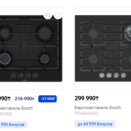
299 990
990
₸
₸
216 990
-37 000
₸
₸
Варочная панель Bosch
ая панель Bosch
PPH6A6I40O
6K90R
до
44 999
бонусов
 999
бонусов