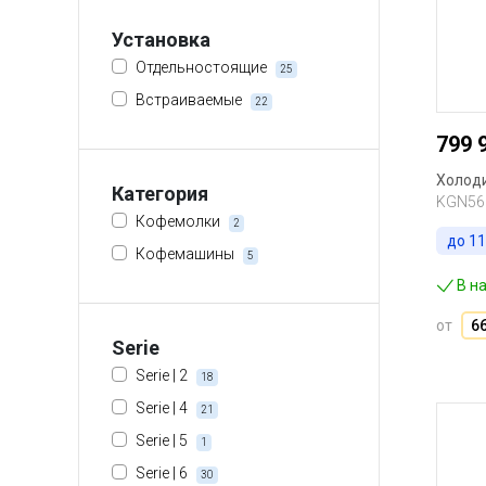
Установка
Отдельностоящие
25
Встраиваемые
22
799 
Холоди
Категория
KGN56
Кофемолки
2
до
11
Кофемашины
5
В н
от
6
Serie
Serie | 2
18
Serie | 4
21
Serie | 5
1
Serie | 6
30