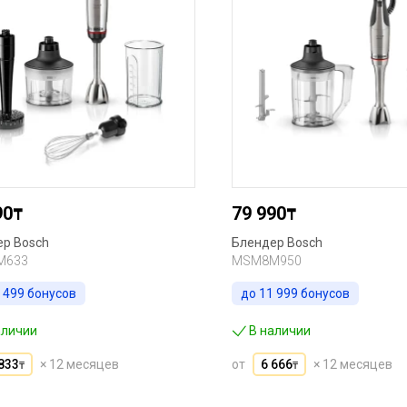
90
79 990
₸
₸
ер Bosch
Блендер Bosch
M633
MSM8M950
 499
бонусов
до
11 999
бонусов
аличии
В наличии
833
× 12 месяцев
от
6 666
× 12 месяцев
₸
₸