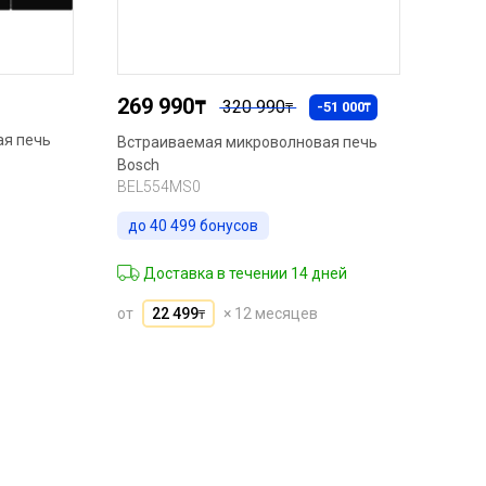
269 990
₸
320 990
-51 000
₸
₸
ая печь
Встраиваемая микроволновая печь
Bosch
BEL554MS0
до
40 499
бонусов
Доставка в течении 14 дней
от
22 499
× 12 месяцев
₸