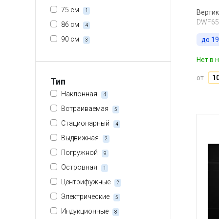
75 см
1
Вертик
DWF65
86 см
4
90 см
до
19
3
Нет в 
от
1
Тип
Наклонная
4
Встраиваемая
5
Стационарный
4
Выдвижная
2
Погружной
9
Островная
1
Центрифужные
2
Электрические
5
Индукционные
8