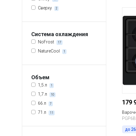
Сверху
2
Система охлаждения
NoFrost
17
NatureCool
1
Объем
1,5 л
1
1,7 л
10
179 
66 л
7
71 л
Варочн
11
PGP6B
до
26