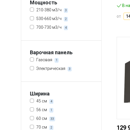
Мощность
В н
210-380 м3/ч
3
от
1
530-660 м3/ч
2
700-730 м3/ч
4
Варочная панель
Газовая
1
Электрическая
3
Ширина
45 см
4
56 см
1
60 см
33
129 
70 см
2