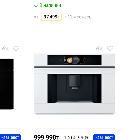
В наличии
от
37 499
× 12 месяцев
₸
999 990
₸
1 260 990
-261 000
-261 000
₸
₸
₸