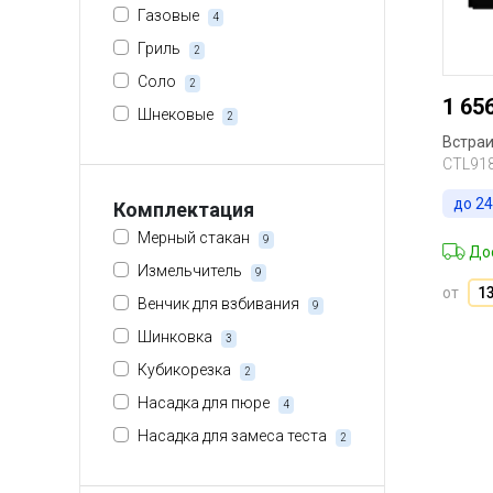
Газовые
4
Гриль
2
Соло
2
1 65
Шнековые
2
Встра
CTL91
до
24
Комплектация
Мерный стакан
9
Дос
Измельчитель
9
от
1
Венчик для взбивания
9
Шинковка
3
Кубикорезка
2
Насадка для пюре
4
Насадка для замеса теста
2