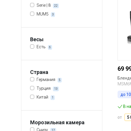
Serie | 8
22
MUM5
3
Весы
Есть
6
69 9
Страна
Бленд
Германия
5
MSM6
Турция
13
до
10
Китай
1
В н
от
5 
Морозильная камера
Снизу
17