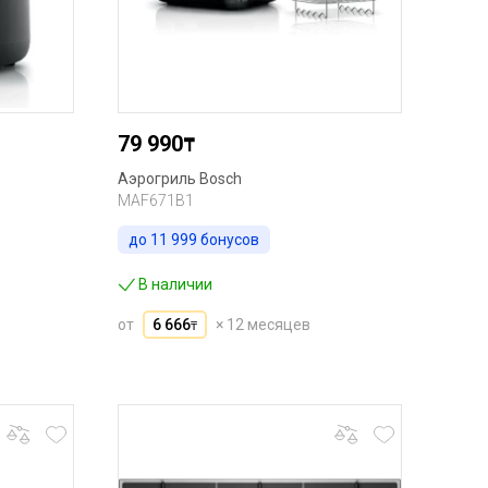
79 990
₸
Аэрогриль Bosch
MAF671B1
до
11 999
бонусов
В наличии
от
6 666
× 12 месяцев
₸