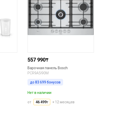
557 990
₸
Варочная панель Bosch
PCR9A5I90M
до
83 699
бонусов
Нет в наличии
от
46 499
× 12 месяцев
₸