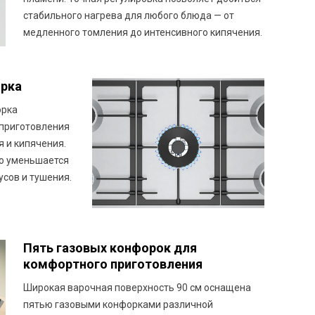
стабильного нагрева для любого блюда — от
медленного томления до интенсивного кипячения.
орка
орка
 приготовления
я и кипячения.
о уменьшается
усов и тушения.
Пять газовых конфорок для
комфортного приготовления
Широкая варочная поверхность 90 см оснащена
пятью газовыми конфорками различной