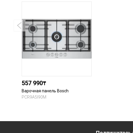
557 990
₸
Варочная панель Bosch
PCR9A5I90M
Подпишитесь 