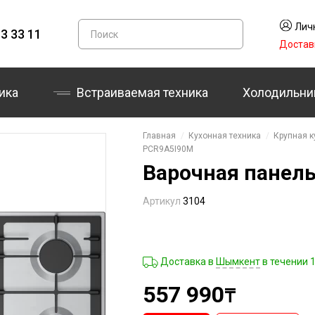
Лич
3 33 11
Достав
ика
Встраиваемая техника
Холодильни
Главная
Кухонная техника
Крупная к
PCR9A5I90M
Варочная панел
Артикул
3104
Доставка в
Шымкент
в течении 
557 990
₸