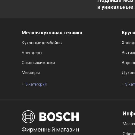
и уникальные
Мелкая кухонная техника
Крупн
Кухонные комбайны
Холод
Блендеры
Вытяж
Соковыжималки
Вароч
Миксеры
Духов
5 категорий
3 ка
Инф
Мага
Офер