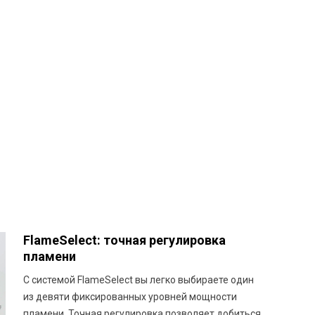
FlameSelect: точная регулировка
пламени
С системой FlameSelect вы легко выбираете один
из девяти фиксированных уровней мощности
пламени. Точная регулировка позволяет добиться