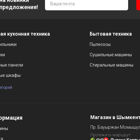
 предложения!
ая кухонная техника
Бытовая техника
ильники
Пылесосы
ки
Сушильные машины
ные панели
Стиральные машины
ые шкафы
тегорий
ормация
Магазин в Шымкен
Пр. Бауыржан Момышул
зины
Проложить маршрут
та