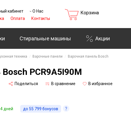
ный кабинет
О Нас
Корзина
ка
Оплата
Контакты
ки
Стиральные машины
Акции
₸
ухонная техника
Варочные панели
Варочная панель Bosch
ь Bosch PCR9A5I90M
Поделиться
В сравнение
В избранное
14 дней
до
55 799
бонусов