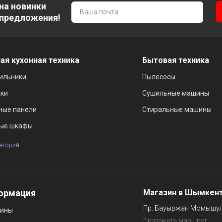
на новинки
 предложения!
ая кухонная техника
Бытовая техника
ильники
Пылесосы
ки
Сушильные машины
ные панели
Стиральные машины
ые шкафы
тегорий
ормация
Магазин в Шымкен
Пр. Бауыржан Момышул
зины
Проложить маршрут