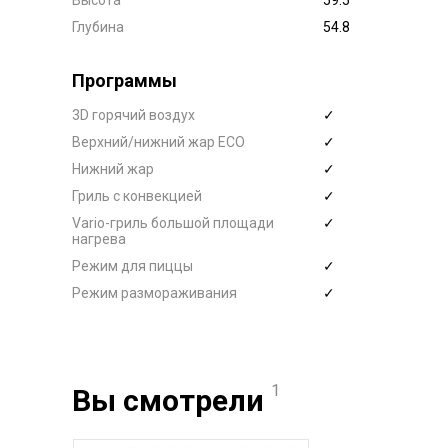
Высота
59.5
Глубина
54.8
Программы
3D горячий воздух
✓
Верхний/нижний жар ECO
✓
Нижний жар
✓
Гриль с конвекцией
✓
Vario-гриль большой площади
✓
нагрева
Режим для пиццы
✓
Режим размораживания
✓
1
Вы смотрели