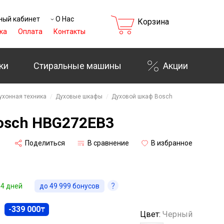
ный кабинет
О Нас
Корзина
ка
Оплата
Контакты
ки
Стиральные машины
Акции
₸
ухонная техника
Духовые шкафы
Духовой шкаф Bosch
osch HBG272EB3
Поделиться
В сравнение
В избранное
14 дней
до
49 999
бонусов
-339 000
₸
Цвет:
Черный