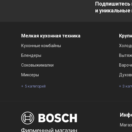
Подпишитесь 
и уникальные
Мелкая кухонная техника
Крупн
Кухонные комбайны
Холод
Блендеры
Вытяж
Соковыжималки
Вароч
Миксеры
Духов
5 категорий
3 ка
Инф
Мага