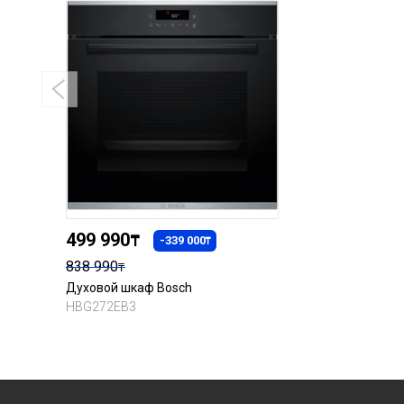
499 990
₸
-339 000
₸
838 990
₸
Духовой шкаф Bosch
HBG272EB3