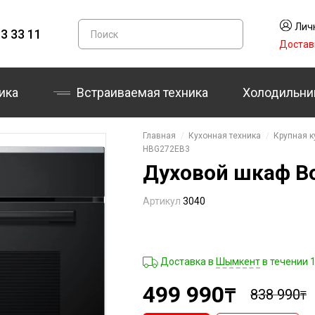
Лич
3 33 11
Достав
ика
Встраиваемая техника
Холодильни
Главная
Кухонная техника
Крупная к
HBG272EB3
Духовой шкаф B
Артикул
3040
Доставка в
Шымкент
в течении 
499 990
₸
838 990
₸