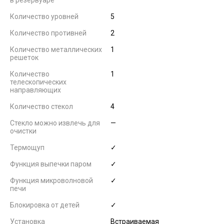
в резервуаре
Количество уровней
5
Количество противней
2
Количество металлических
1
решеток
Количество
1
телескопических
направляющих
Количество стекол
4
Стекло можно извлечь для
—
очистки
Термощуп
✓
Функция выпечки паром
✓
Функция микроволновой
✓
печи
Блокировка от детей
✓
Установка
Встраиваемая