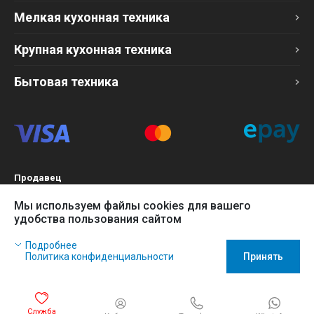
Мелкая кухонная техника
Крупная кухонная техника
Бытовая техника
Продавец
ТОО «Компания Эврика»
Мы используем файлы cookies для вашего
БИН 120140015907
удобства пользования сайтом
Более подробно см. раздел
Оферта
Наш сайт использует файлы cookies, чтобы Вы могли
Подробнее
заказать товар в интернет-магазине и позволяет нам
Политика конфиденциальности
Принять
собирать анонимные статистические данные, чтобы
усовершенствовать наш сайт.
Игнорируйте это сообщение, если Вы согласны с политикой
Служба