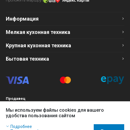
Проложить маршрут
Информация
Мелкая кухонная техника
Крупная кухонная техника
Бытовая техника
Продавец
ТОО «Компания Эврика»
Мы используем файлы cookies для вашего
БИН 120140015907
удобства пользования сайтом
Более подробно см. раздел
Оферта
Наш сайт использует файлы cookies, чтобы Вы могли
Подробнее
заказать товар в интернет-магазине и позволяет нам