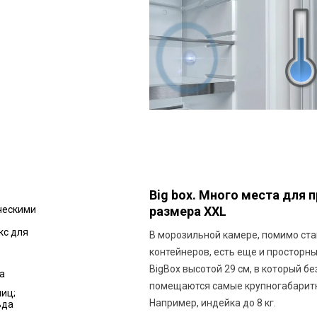
Big box. Много места для 
ческими
размера XXL
кс для
В морозильной камере, помимо ст
контейнеров, есть еще и просторн
BigBox высотой 29 см, в который бе
а
помещаются самые крупногабарит
яиц;
Например, индейка до 8 кг.
ьда