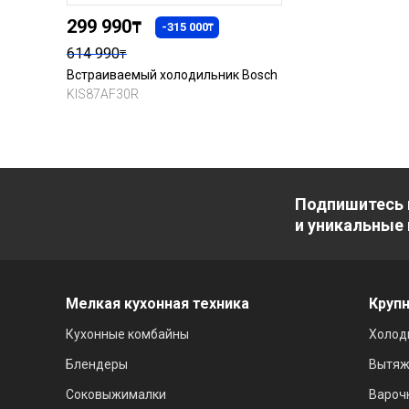
299 990
₸
-315 000
₸
614 990
₸
Встраиваемый холодильник Bosch
KIS87AF30R
Подпишитесь 
и уникальные
Мелкая кухонная техника
Крупн
Кухонные комбайны
Холод
Блендеры
Вытяж
Соковыжималки
Вароч