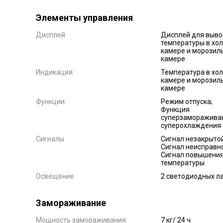
Элементы управления
Дисплей
Дисплей для выво
температуры в хо
камере и морозил
камере
Индикация
Температура в хо
камере и морозил
камере
Функции
Режим отпуска;
Функция
суперзаморажива
суперохлаждения
Сигналы
Сигнал незакрытой
Сигнал неисправн
Сигнал повышени
температуры
Освещение
2 cветодиодных л
Замораживание
Мощность замораживания
7 кг/ 24 ч