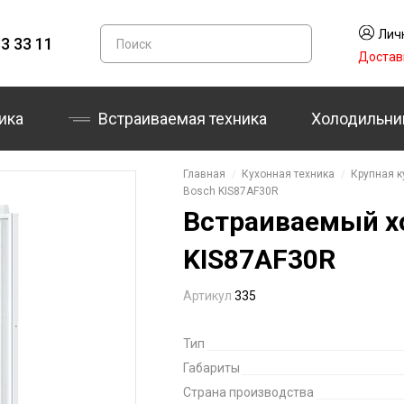
Лич
3 33 11
Достав
ика
Встраиваемая техника
Холодильни
Главная
Кухонная техника
Крупная к
Bosch KIS87AF30R
Встраиваемый х
KIS87AF30R
Артикул
335
Тип
Габариты
Страна производства