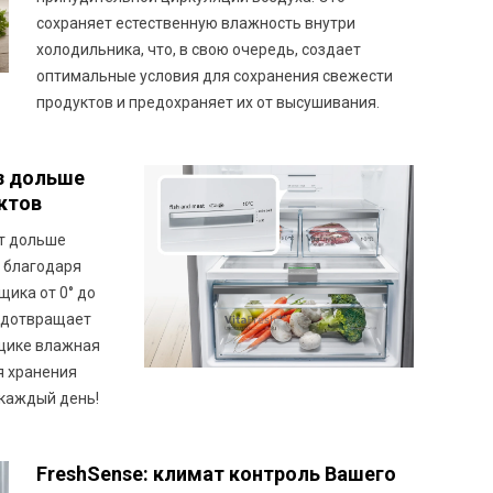
сохраняет естественную влажность внутри
холодильника, что, в свою очередь, создает
оптимальные условия для сохранения свежести
продуктов и предохраняет их от высушивания.
аз дольше
ктов
ют дольше
 благодаря
щика от 0° до
редотвращает
щике влажная
я хранения
 каждый день!
FreshSense: климат контроль Вашего