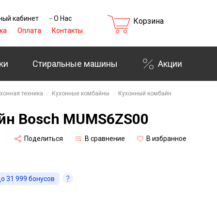
ный кабинет
О Нас
Корзина
ка
Оплата
Контакты
ки
Стиральные машины
Акции
₸
хонная техника
Кухонные комбайны
Кухонный комбайн
йн Bosch MUMS6ZS00
Поделиться
В сравнение
В избранное
до
31 999
бонусов