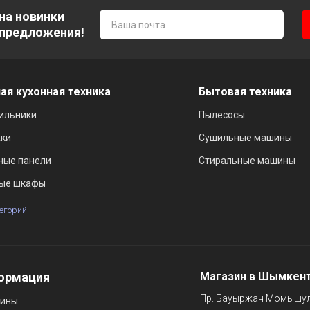
на новинки
 предложения!
ая кухонная техника
Бытовая техника
ильники
Пылесосы
ки
Сушильные машины
ные панели
Стиральные машины
ые шкафы
тегорий
ормация
Магазин в Шымкен
Пр. Бауыржан Момышул
зины