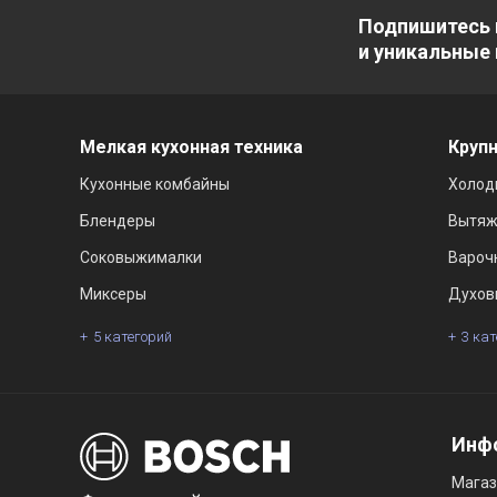
Подпишитесь 
и уникальные
Мелкая кухонная техника
Крупн
Кухонные комбайны
Холод
Блендеры
Вытяж
Соковыжималки
Вароч
Миксеры
Духов
5 категорий
3 ка
Инф
Мага