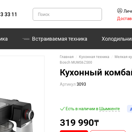
Лич
3 33 11
Достав
ика
Встраиваемая техника
Холодильни
Главная
Кухонная техника
Мелкая ку
Bosch MUMS6ZS00
Кухонный комба
Артикул
3093
Есть в наличии в
Шымкенте
319 990
₸