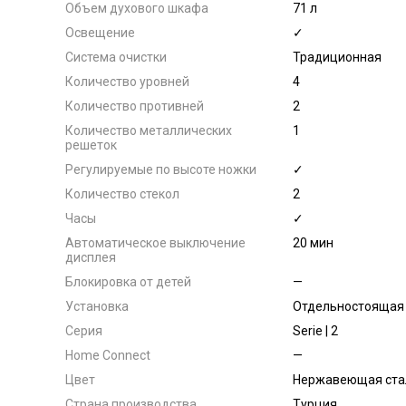
Объем духового шкафа
71 л
Освещение
✓
Система очистки
Традиционная
Количество уровней
4
Количество противней
2
Количество металлических
1
решеток
Регулируемые по высоте ножки
✓
Количество стекол
2
Часы
✓
Автоматическое выключение
20 мин
дисплея
Блокировка от детей
—
Установка
Отдельностоящая
Серия
Serie | 2
Home Connect
—
Цвет
Нержавеющая ста
Страна производства
Турция