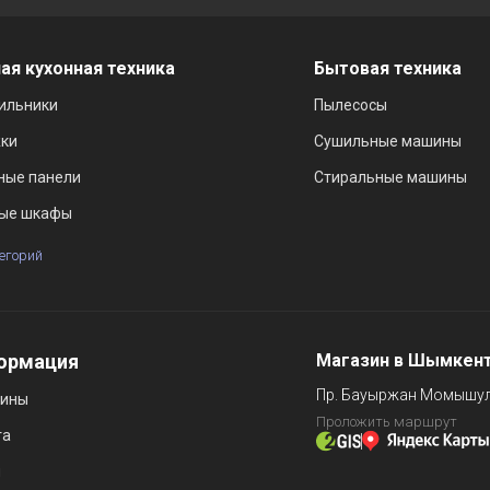
ая кухонная техника
Бытовая техника
ильники
Пылесосы
ки
Сушильные машины
ные панели
Стиральные машины
ые шкафы
тегорий
ормация
Магазин в Шымкен
Пр. Бауыржан Момышул
зины
Проложить маршрут
та
и