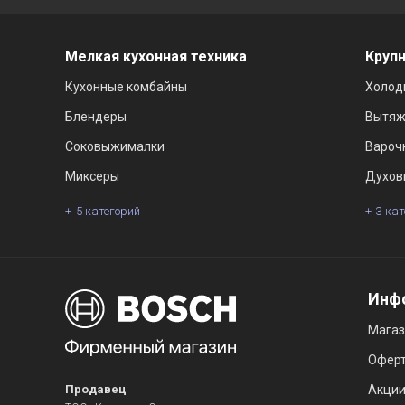
Мелкая кухонная техника
Крупн
Кухонные комбайны
Холод
Блендеры
Вытяж
Соковыжималки
Вароч
Миксеры
Духов
5 категорий
3 ка
Инф
Мага
Офер
Продавец
Акци