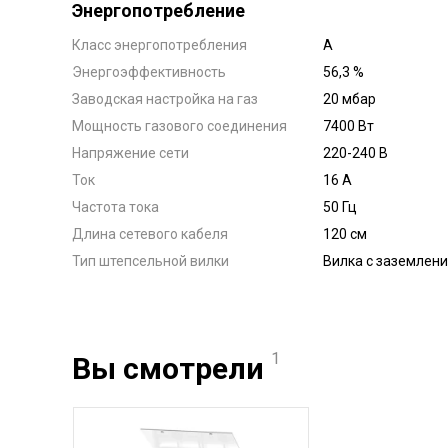
Энергопотребление
Класс энергопотребления
А
Энергоэффективность
56,3 %
Заводская настройка на газ
20 мбар
Мощность газового соединения
7400 Вт
Напряжение сети
220-240 В
Ток
16 А
Частота тока
50 Гц
Длина сетевого кабеля
120 см
Тип штепсельной вилки
Вилка с заземлен
1
Вы смотрели