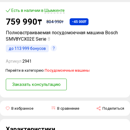
Есть в наличии в
Шымкенте
759 990
₸
804 990
-45 000
₸
₸
Полновстраиваемая посудомоечная машина Bosch
SMV8YCX02E Serie
8
до
113 999
бонусов
Артикул
2941
Перейти в категорию
Посудомоечные машины
Заказать консультацию
В избранное
В сравнение
Поделиться
Характеристики