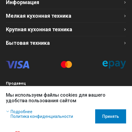
Информация
Мелкая кухонная техника
Крупная кухонная техника
Бытовая техника
Продавец
ТОО «Компания Эврика»
Мы используем файлы cookies для вашего
БИН 120140015907
удобства пользования сайтом
Более подробно см. раздел
Оферта
Наш сайт использует файлы cookies, чтобы Вы могли
Подробнее
заказать товар в интернет-магазине и позволяет нам
Политика конфиденциальности
Принять
собирать анонимные статистические данные, чтобы
Купить
В корзину
усовершенствовать наш сайт.