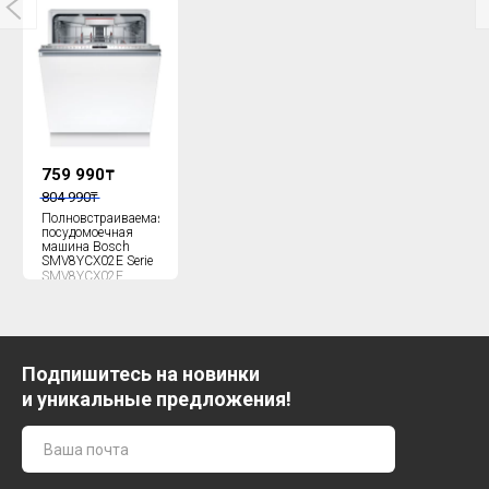
759 990
₸
804 990
₸
Полновстраиваемая
посудомоечная
машина Bosch
SMV8YCX02E Serie
SMV8YCX02E
Подпишитесь на новинки
и уникальные предложения!