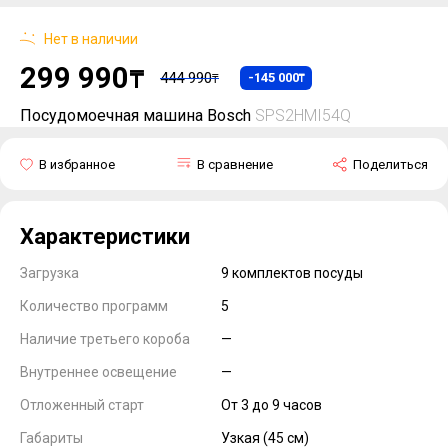
Нет в наличии
299 990
₸
444 990
-145 000
₸
₸
Посудомоечная машина Bosch
SPS2HMI54Q
В избранное
В сравнение
Поделиться
Характеристики
Загрузка
9 комплектов посуды
Количество программ
5
Наличие третьего короба
—
Внутреннее освещение
—
Отложенный старт
От 3 до 9 часов
Габариты
Узкая (45 см)