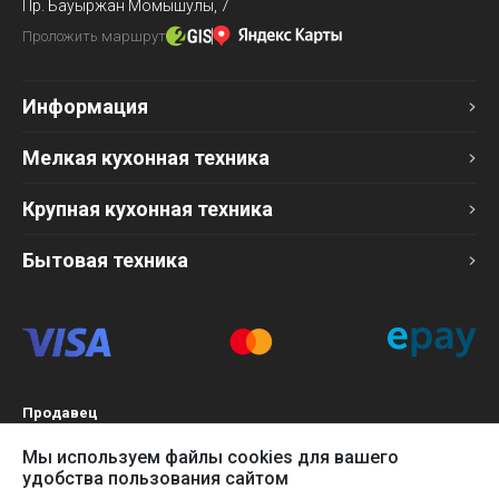
Пр. Бауыржан Момышулы, 7
Проложить маршрут
Информация
Мелкая кухонная техника
Крупная кухонная техника
Бытовая техника
Продавец
ТОО «Компания Эврика»
Мы используем файлы cookies для вашего
БИН 120140015907
удобства пользования сайтом
Более подробно см. раздел
Оферта