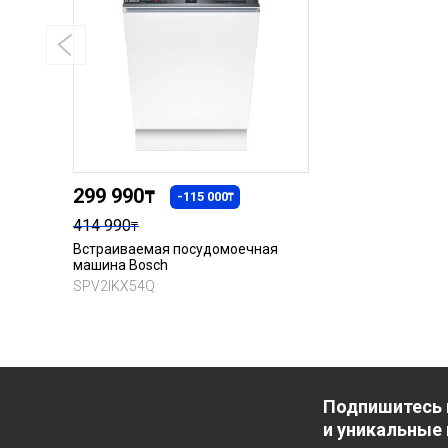
299 990
₸
-115 000
₸
414 990
₸
Встраиваемая посудомоечная
машина Bosch
SPV2IKX54Q
Подпишитесь 
и уникальные