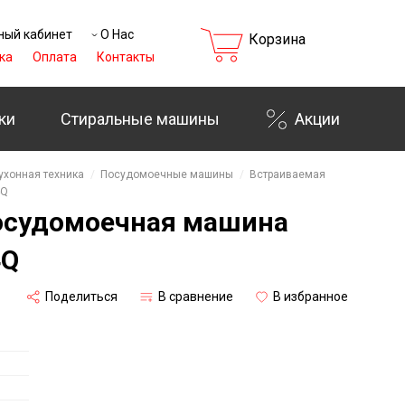
ный кабинет
О Нас
Корзина
ка
Оплата
Контакты
ки
Стиральные машины
Акции
ухонная техника
Посудомоечные машины
Встраиваемая
4Q
осудомоечная машина
4Q
Поделиться
В сравнение
В избранное