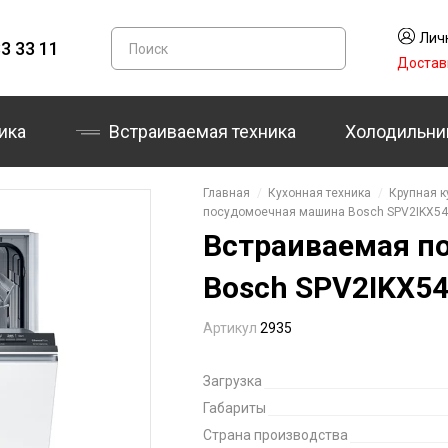
Лич
3 33 11
Достав
ика
Встраиваемая техника
Холодильни
Главная
Кухонная техника
Крупная к
посудомоечная машина Bosch SPV2IKX5
Встраиваемая п
Bosch SPV2IKX5
Артикул
2935
Загрузка
Габариты
Страна производства