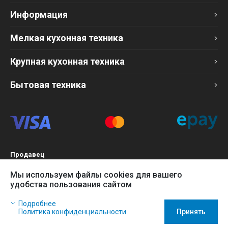
Информация
Мелкая кухонная техника
Крупная кухонная техника
Бытовая техника
Продавец
ТОО «Компания Эврика»
Мы используем файлы cookies для вашего
БИН 120140015907
удобства пользования сайтом
Более подробно см. раздел
Оферта
Наш сайт использует файлы cookies, чтобы Вы могли
Подробнее
заказать товар в интернет-магазине и позволяет нам
Политика конфиденциальности
Принять
собирать анонимные статистические данные, чтобы