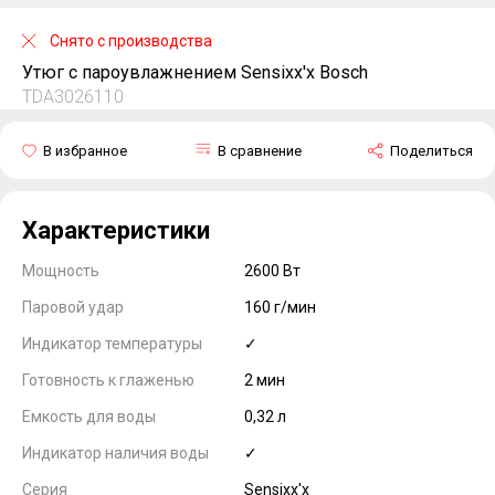
Снято с производства
Утюг с пароувлажнением Sensixx'x Bosch
TDA3026110
В избранное
В сравнение
Поделиться
Характеристики
Мощность
2600 Вт
Паровой удар
160 г/мин
Индикатор температуры
✓
Готовность к глаженью
2 мин
Емкость для воды
0,32 л
Индикатор наличия воды
✓
Серия
Sensixx'x