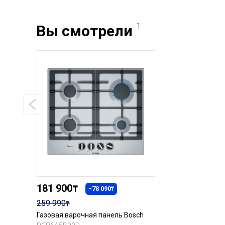
1
Вы смотрели
181 900
₸
-78 090
₸
259 990
₸
Газовая варочная панель Bosch