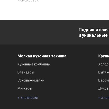
PCP6A5B90R
Подпишитесь 
и уникальные
Мелкая кухонная техника
Крупн
Кухонные комбайны
Холод
Блендеры
Вытяж
Соковыжималки
Вароч
Миксеры
Духов
5 категорий
3 ка