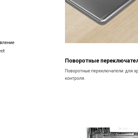
вление
ct
Поворотные переключате
Поворотные переключатели: для э
контроля.