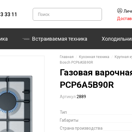
Лич
3 33 11
Достав
ика
Встраиваемая техника
Холодильни
Главная
Кухонная техника
Крупная к
Bosch PCP6A5B90R
Газовая варочна
PCP6A5B90R
Артикул
2889
Тип
Габариты
Страна производства