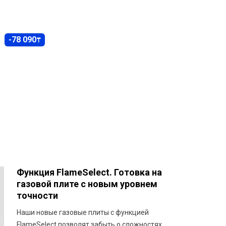
-78 090
₸
Функция FlameSelect. Готовка на
газовой плите с новым уровнем
точности
Наши новые газовые плиты с функцией
FlameSelect позволят забыть о сложностях