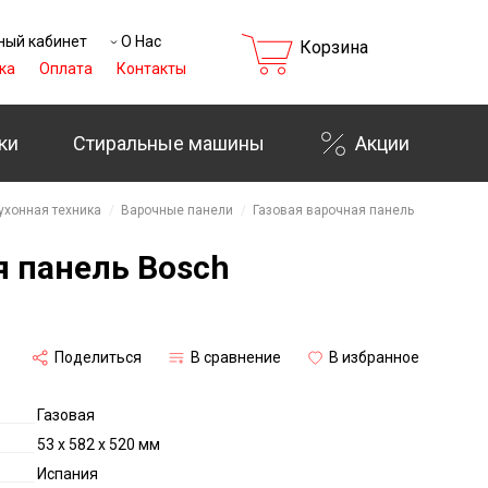
ный кабинет
О Нас
Корзина
ка
Оплата
Контакты
ки
Стиральные машины
Акции
ухонная техника
Варочные панели
Газовая варочная панель
я панель Bosch
Поделиться
В сравнение
В избранное
Газовая
53 х 582 х 520 мм
Испания