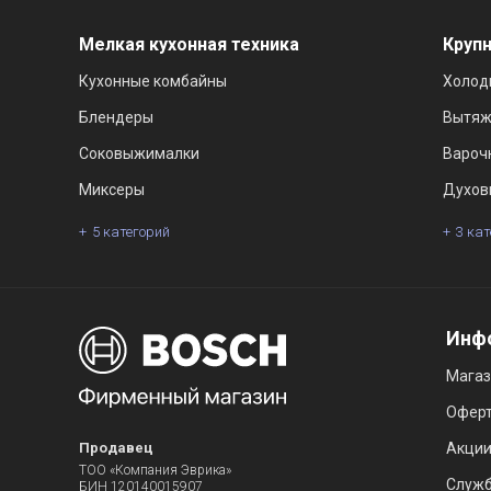
Мелкая кухонная техника
Крупн
Кухонные комбайны
Холод
Блендеры
Вытяж
Соковыжималки
Вароч
Миксеры
Духов
5 категорий
3 ка
Инф
Мага
Офер
Продавец
Акци
ТОО «Компания Эврика»
Служб
БИН 120140015907