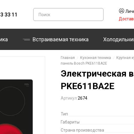
Лич
3 33 11
Достав
ика
Встраиваемая техника
Холодильни
Главная
Кухонная техника
Крупная к
панель Bosch PKE611BA2E
Электрическая в
PKE611BA2E
Артикул
2674
Тип
Габариты
Страна производства