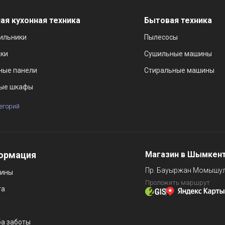
ая кухонная техника
Бытовая техника
ильники
Пылесосы
ки
Сушильные машины
ные панели
Стиральные машины
ые шкафы
тегорий
ормация
Магазин в Шымкен
Пр. Бауыржан Момышул
зины
Проложить маршрут
та
и
а заботы