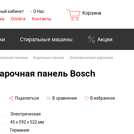
ный кабинет
О Нас
Корзина
ка
Оплата
Контакты
ки
Стиральные машины
Акции
ухонная техника
Варочные панели
Электрическая варочная
арочная панель Bosch
Поделиться
В сравнение
В избранное
Электрическая
45 х 592 х 522 мм
Германия