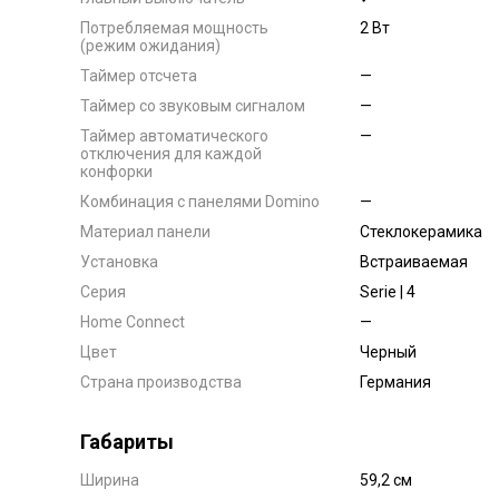
Потребляемая мощность
2 Вт
(режим ожидания)
Таймер отсчета
—
Таймер со звуковым сигналом
—
Таймер автоматического
—
отключения для каждой
конфорки
Комбинация с панелями Domino
—
Материал панели
Стеклокерамика
Установка
Встраиваемая
Серия
Serie | 4
Home Connect
—
Цвет
Черный
Страна производства
Германия
Габариты
Ширина
59,2 см