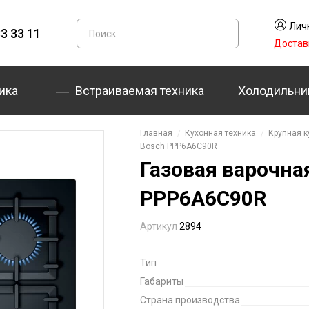
Лич
3 33 11
Достав
ика
Встраиваемая техника
Холодильни
Главная
Кухонная техника
Крупная к
Bosch PPP6A6C90R
Газовая варочна
PPP6A6C90R
Артикул
2894
Тип
Габариты
Страна производства