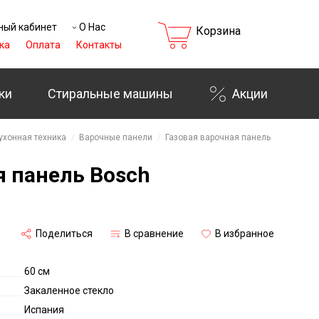
ный кабинет
О Нас
Корзина
ка
Оплата
Контакты
ки
Стиральные машины
Акции
ухонная техника
Варочные панели
Газовая варочная панель
я панель Bosch
Поделиться
В сравнение
В избранное
60 см
Закаленное стекло
Испания