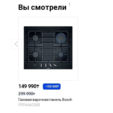
1
Вы смотрели
149 990
₸
-150 000
₸
299 990
₸
Газовая варочная панель Bosch
PPP6A6C90R