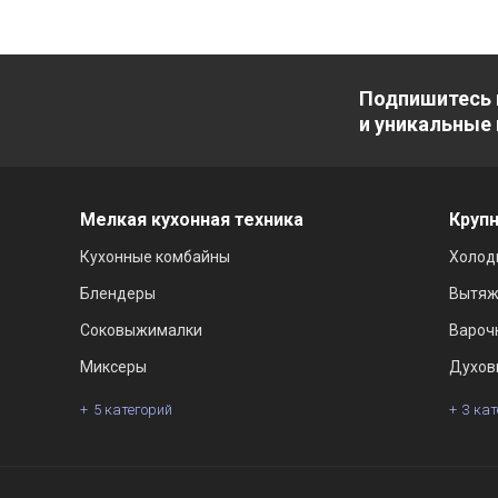
Подпишитесь 
и уникальные
Мелкая кухонная техника
Крупн
Кухонные комбайны
Холод
Блендеры
Вытяж
Соковыжималки
Вароч
Миксеры
Духов
5 категорий
3 ка