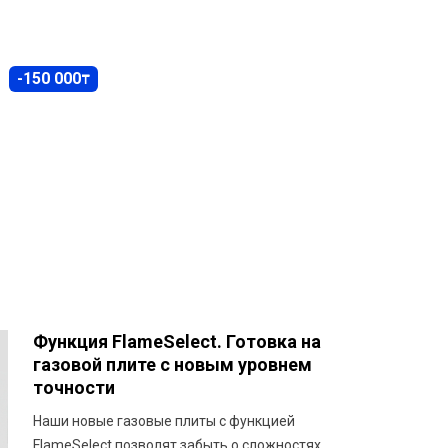
-150 000
₸
Функция FlameSelect. Готовка на
газовой плите с новым уровнем
точности
Наши новые газовые плиты с функцией
FlameSelect позволят забыть о сложностях