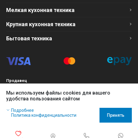
Мелкая кухонная техника
Крупная кухонная техника
Бытовая техника
Продавец
ТОО «Компания Эврика»
Мы используем файлы cookies для вашего
БИН 120140015907
удобства пользования сайтом
Более подробно см. раздел
Оферта
Наш сайт использует файлы cookies, чтобы Вы могли
Подробнее
заказать товар в интернет-магазине и позволяет нам
Политика конфиденциальности
Принять
собирать анонимные статистические данные, чтобы
усовершенствовать наш сайт.
Игнорируйте это сообщение, если Вы согласны с политикой