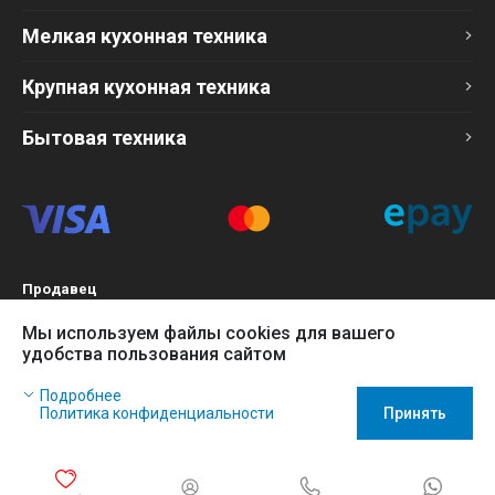
Мелкая кухонная техника
Крупная кухонная техника
Бытовая техника
Продавец
ТОО «Компания Эврика»
Мы используем файлы cookies для вашего
БИН 120140015907
удобства пользования сайтом
Более подробно см. раздел
Оферта
Наш сайт использует файлы cookies, чтобы Вы могли
Подробнее
заказать товар в интернет-магазине и позволяет нам
Политика конфиденциальности
Принять
собирать анонимные статистические данные, чтобы
усовершенствовать наш сайт.
Игнорируйте это сообщение, если Вы согласны с политикой