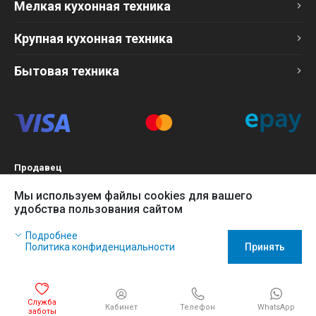
Мелкая кухонная техника
Крупная кухонная техника
Бытовая техника
Продавец
ТОО «Компания Эврика»
Мы используем файлы cookies для вашего
БИН 120140015907
удобства пользования сайтом
Более подробно см. раздел
Оферта
Наш сайт использует файлы cookies, чтобы Вы могли
Подробнее
заказать товар в интернет-магазине и позволяет нам
Политика конфиденциальности
Принять
собирать анонимные статистические данные, чтобы
усовершенствовать наш сайт.
Игнорируйте это сообщение, если Вы согласны с политикой
Служба
Кабинет
WhatsApp
использования cookies. Нажмите на ссылку Политика
Телефон
заботы