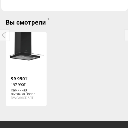
1
Вы смотрели
99 990
₸
197 990
₸
Каминная
вытяжка Bosch
DWG66CD60T