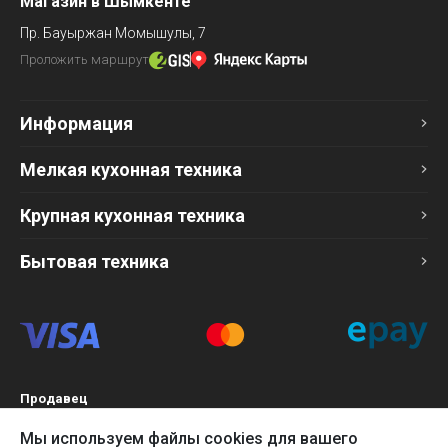
Магазин в Шымкенте
Пр. Бауыржан Момышулы, 7
Проложить маршрут
Информация
Мелкая кухонная техника
Крупная кухонная техника
Бытовая техника
Продавец
ТОО «Компания Эврика»
Мы используем файлы cookies для вашего
БИН 120140015907