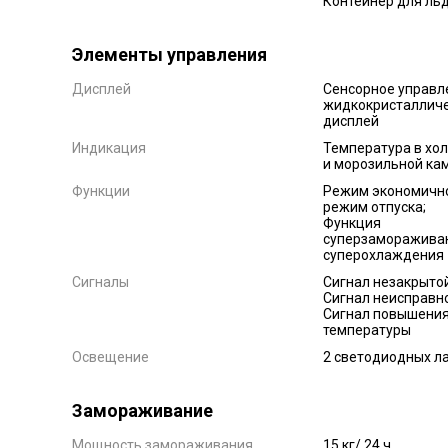
Контейнер для ль
Элементы управления
Дисплей
Сенсорное управл
жидкокристаллич
дисплей
Индикация
Температура в хо
и морозильной ка
Функции
Режим экономичн
режим отпуска;
Функция
суперзаморажива
суперохлаждения
Сигналы
Сигнал незакрытой
Сигнал неисправн
Сигнал повышени
температуры
Освещение
2 cветодиодных л
Замораживание
Мощность замораживания
15 кг/ 24 ч