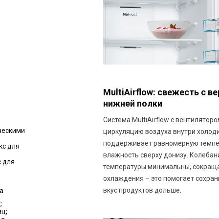
MultiAirflow: свежесть с в
нижней полки
Система MultiAirflow с вентилятор
ческими
циркуляцию воздуха внутри холод
поддерживает равномерную темпе
кс для
влажность сверху донизу. Колебан
 для
температуры минимальны, сокращ
охлаждения – это помогает сохран
вкус продуктов дольше.
а
;
ц;