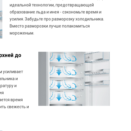
идеальной технологии, предотвращающей
образование льда и инея - сэкономьте время и
усилия. Забудьте про разморозку холодильника.
Вместо разморозки лучше полакомиться
мороженым.
ерхней до
ом усиливает
ильника и
ратуру и
ия
ается время
ить свежесть и