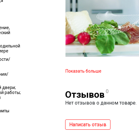
да
ение,
еский
лодильной
мере
ости/
Показать больше
ния/
 двери;
0
Отзывов
ой работы;
я
Нет отзывов о данном товаре.
ампы
Написать отзыв