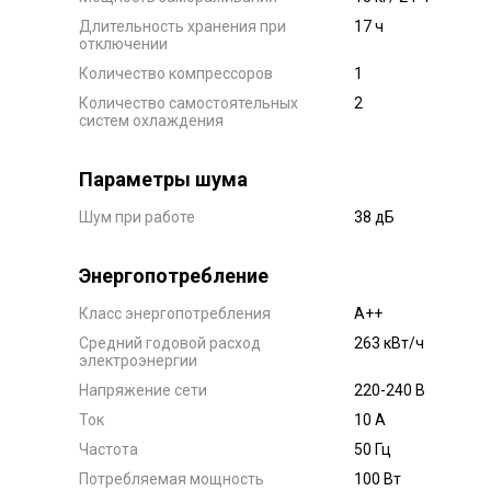
Длительность хранения при
17 ч
отключении
Количество компрессоров
1
Количество самостоятельных
2
систем охлаждения
Параметры шума
Шум при работе
38 дБ
Энергопотребление
Класс энергопотребления
A++
Средний годовой расход
263 кВт/ч
электроэнергии
Напряжение сети
220-240 В
Ток
10 А
Частота
50 Гц
Потребляемая мощность
100 Вт