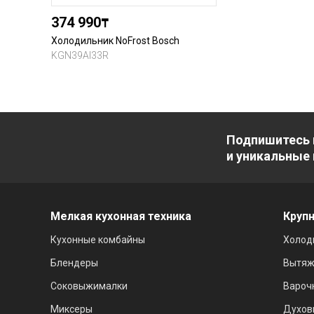
374 990
₸
Холодильник NoFrost Bosch
KGN39AI33R
Подпишитесь 
и уникальные
Мелкая кухонная техника
Крупн
Кухонные комбайны
Холод
Блендеры
Вытяж
Соковыжималки
Вароч
Миксеры
Духов