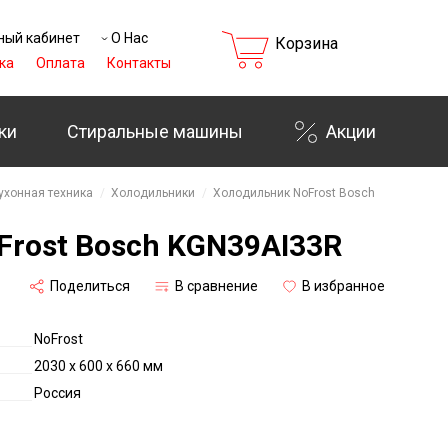
ный кабинет
О Нас
Корзина
ка
Оплата
Контакты
ки
Стиральные машины
Акции
ухонная техника
Холодильники
Холодильник NoFrost Bosch
rost Bosch KGN39AI33R
Поделиться
В сравнение
В избранное
NoFrost
2030 x 600 x 660 мм
Россия