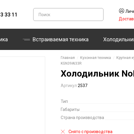
Лич
3 33 11
Достав
ика
Встраиваемая техника
Холодильни
Главная
Кухонная техника
Крупная к
KGN39AI33R
Холодильник NoF
Артикул
2537
Тип
Габариты
Страна производства
Снято с производства