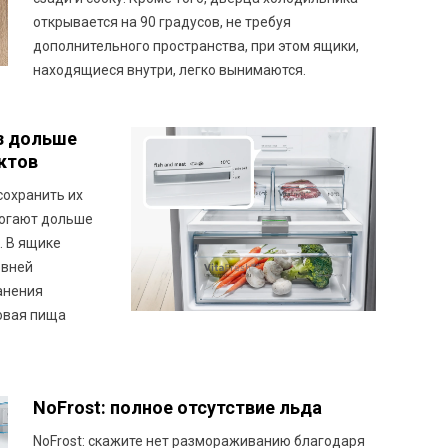
открывается на 90 градусов, не требуя
дополнительного пространства, при этом ящики,
находящиеся внутри, легко вынимаются.
аз дольше
ктов
сохранить их
могают дольше
. В ящике
овней
анения
овая пища
NoFrost: полное отсутствие льда
NoFrost: скажите нет размораживанию благодаря