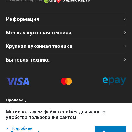
Проложить маршрут
Информация
Мелкая кухонная техника
Крупная кухонная техника
Бытовая техника
Продавец
ТОО «Компания Эврика»
Мы используем файлы cookies для вашего
БИН 120140015907
удобства пользования сайтом
Более подробно см. раздел
Оферта
Наш сайт использует файлы cookies, чтобы Вы могли
Подробнее
заказать товар в интернет-магазине и позволяет нам