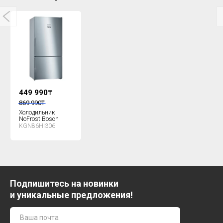
449 990
₸
869 990
₸
Холодильник
NoFrost Bosch
KGN86HI306
Подпишитесь на новинки
и уникальные предложения!