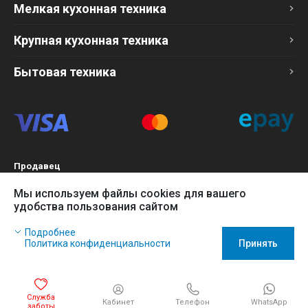
Мелкая кухонная техника
Крупная кухонная техника
Бытовая техника
Продавец
ТОО «Компания Эврика»
Мы используем файлы cookies для вашего
БИН 120140015907
удобства пользования сайтом
Более подробно см. раздел
Оферта
Наш сайт использует файлы cookies, чтобы Вы могли
Подробнее
заказать товар в интернет-магазине и позволяет нам
Политика конфиденциальности
Принять
собирать анонимные статистические данные, чтобы
усовершенствовать наш сайт.
Игнорируйте это сообщение, если Вы согласны с политикой
Служба
Кабинет
WhatsApp
использования cookies. Нажмите на ссылку Политика
Телефон
заботы