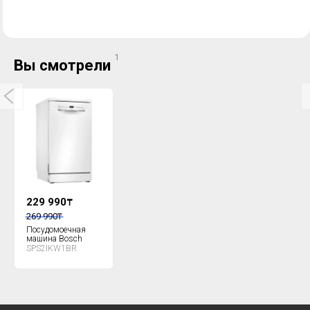
1
Вы смотрели
229 990
₸
269 990
₸
Посудомоечная
машина Bosch
SPS2IKW1BR