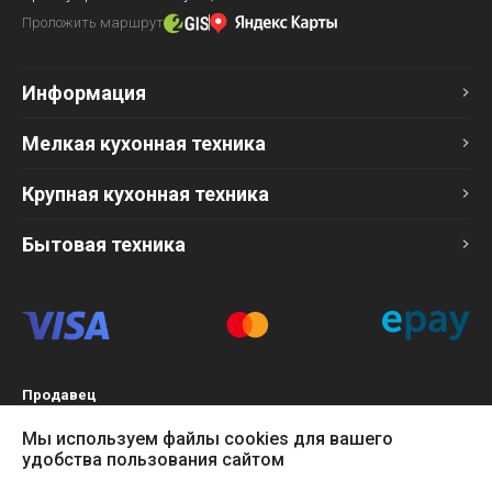
Проложить маршрут
Информация
Мелкая кухонная техника
Крупная кухонная техника
Бытовая техника
Продавец
ТОО «Компания Эврика»
Мы используем файлы cookies для вашего
БИН 120140015907
удобства пользования сайтом
Более подробно см. раздел
Оферта
Наш сайт использует файлы cookies, чтобы Вы могли