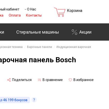
ный кабинет
О Нас
Корзина
ка
Оплата
Контакты
ки
Стиральные машины
Акции
₸
ухонная техника
Варочные панели
Индукционная варочная
арочная панель Bosch
Поделиться
В сравнение
В избранное
до
46 199
бонусов