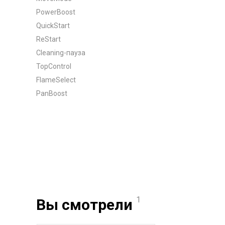
PowerBoost
QuickStart
ReStart
Cleaning-пауза
TopControl
FlameSelect
PanBoost
1
Вы смотрели