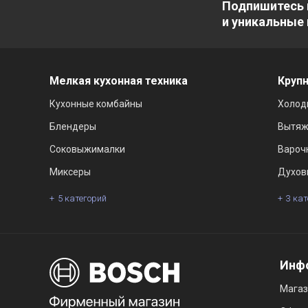
Подпишитесь 
и уникальные
Мелкая кухонная техника
Крупн
Кухонные комбайны
Холод
Блендеры
Вытяж
Соковыжималки
Вароч
Миксеры
Духов
5 категорий
3 ка
Инф
Мага