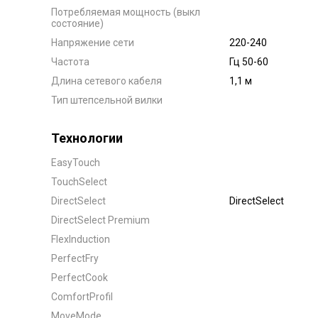
Потребляемая мощность (выкл
состояние)
Напряжение сети
220-240
Частота
Гц 50-60
Длина сетевого кабеля
1,1 м
Тип штепсельной вилки
Технологии
EasyTouch
TouchSelect
DirectSelect
DirectSelect
DirectSelect Premium
FlexInduction
PerfectFry
PerfectCook
ComfortProfil
MoveMode