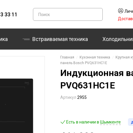
Лич
3 33 11
Достав
ика
Встраиваемая техника
Холодильни
Главная
Кухонная техника
Крупная к
панель Bosch PVQ631HC1E
Индукционная в
PVQ631HC1E
Артикул
2955
Есть в наличии в
Шымкенте