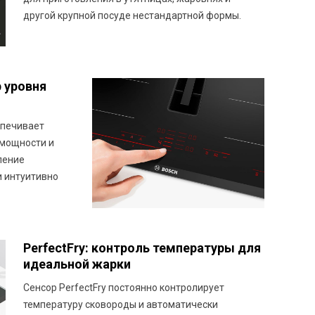
другой крупной посуде нестандартной формы.
р уровня
спечивает
 мощности и
ление
и интуитивно
PerfectFry: контроль температуры для
идеальной жарки
Сенсор PerfectFry постоянно контролирует
температуру сковороды и автоматически