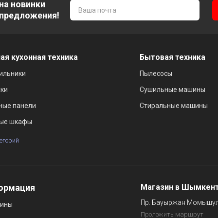
на новинки
 предложения!
ая кухонная техника
Бытовая техника
ильники
Пылесосы
ки
Сушильные машины
ные панели
Стиральные машины
ые шкафы
тегорий
ормация
Магазин в Шымкен
Пр. Бауыржан Момышул
зины
Проложить маршрут