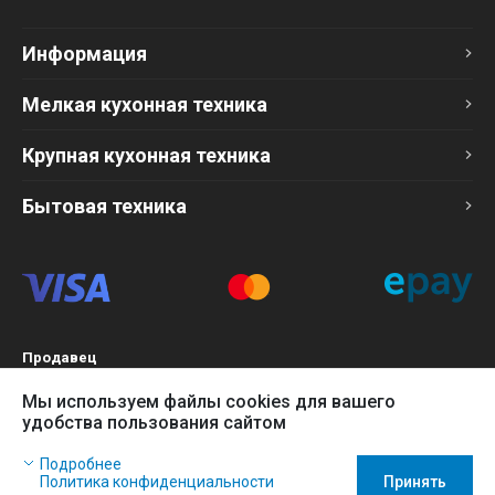
Информация
Мелкая кухонная техника
Крупная кухонная техника
Бытовая техника
Продавец
ТОО «Компания Эврика»
Мы используем файлы cookies для вашего
БИН 120140015907
удобства пользования сайтом
Более подробно см. раздел
Оферта
Наш сайт использует файлы cookies, чтобы Вы могли
Подробнее
заказать товар в интернет-магазине и позволяет нам
Политика конфиденциальности
Принять