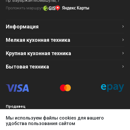
Пр. Бауыржан Момышулы, 7
Проложить маршрут
Информация
Мелкая кухонная техника
Крупная кухонная техника
Бытовая техника
Продавец
ТОО «Компания Эврика»
Мы используем файлы cookies для вашего
БИН 120140015907
удобства пользования сайтом
Более подробно см. раздел
Оферта