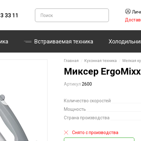
Лич
3 33 11
Достав
ика
Встраиваемая техника
Холодильни
Главная
Кухонная техника
Мелкая ку
Миксер ErgoMix
Артикул
2600
Количество скоростей
Мощность
Страна производства
Снято с производства