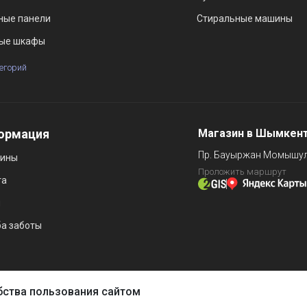
ные панели
Стиральные машины
ые шкафы
тегорий
ормация
Магазин в Шымкен
Пр. Бауыржан Момышул
зины
Проложить маршрут
та
и
а заботы
бства пользования сайтом