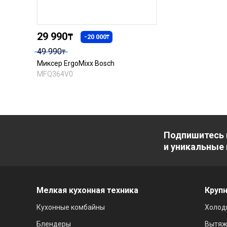
29 990
₸
-20 000
₸
49 990
₸
Миксер ErgoMixx Bosch
MFQ364V0
Подпишитесь 
и уникальные
Мелкая кухонная техника
Крупн
Кухонные комбайны
Холод
Блендеры
Вытяж