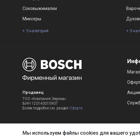
Соковыжималки
Вароч
Миксеры
Духов
5 категорий
3 ка
Инф
Мага
Офер
Продавец
Акци
ТОО «Компания Эврика»
Служб
БИН 120140015907
Более подробно см. раздел
Оферта
Мы используем файлы cookies для вашего удо