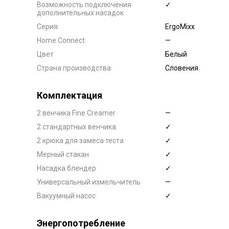
Возможность подключения
✓
дополнительных насадок
Серия
ErgoMixx
Home Connect
—
Цвет
Белый
Страна производства
Словения
Комплектация
2 венчика Fine Creamer
—
2 стандартных венчика
✓
2 крюка для замеса теста
✓
Мерный стакан
✓
Насадка блендер
✓
Универсальный измельчитель
—
Вакуумный насос
✓
Энергопотребление