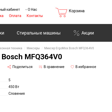
ный кабинет
О Нас
Корзина
ка
Оплата
Контакты
ки
Стиральные машины
Акции
хонная техника
Миксеры
Миксер ErgoMixx Bosch MFQ364V0
x Bosch MFQ364V0
Поделиться
В сравнение
В избранное
5
450 Вт
Словения