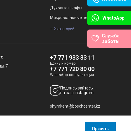
Духовые шкафы
WhatsApp
Микроволновые печи
2 категорий
Служба
заботы
те
+7 771 933 33 11
Единый номер
ы, 7
+7 771 720 80 00
WhatsApp консультация
Подписывайтесь
на наш Instagram
shymkent@boschcenter.kz
Принять