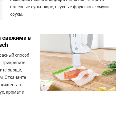
полезные супы-пюре, вкусные фруктовые смузи,
соусы.
ы свежими в
sch
красный способ
. Прикрепите
тите овощи,
ом. Откачайте
ащищены от
ус, аромат и